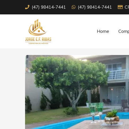
(47) 98414-7441
(47) 98414-7441
C
Home
Comp