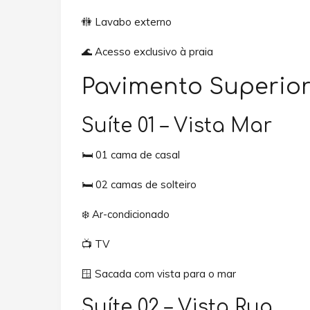
🚻 Lavabo externo
🌊 Acesso exclusivo à praia
Pavimento Superio
Suíte 01 – Vista Mar
🛏️ 01 cama de casal
🛏️ 02 camas de solteiro
❄️ Ar-condicionado
📺 TV
🪟 Sacada com vista para o mar
Suíte 02 – Vista Rua