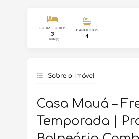
DORMITÓRIOS
BANHEIROS
3
4
3 suíte(s)
Sobre o Imóvel
Casa Mauá – Fr
Temporada | Pra
Balneário Camb