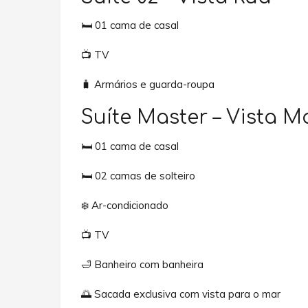
🛏️ 01 cama de casal
📺 TV
🧳 Armários e guarda-roupa
Suíte Master – Vista M
🛏️ 01 cama de casal
🛏️ 02 camas de solteiro
❄️ Ar-condicionado
📺 TV
🛁 Banheiro com banheira
🌅 Sacada exclusiva com vista para o mar