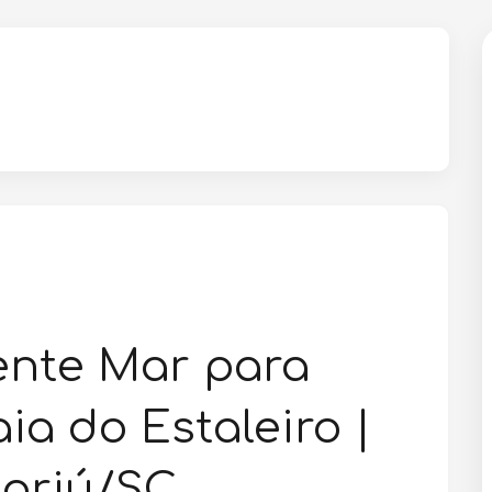
ente Mar para
ia do Estaleiro |
oriú/SC