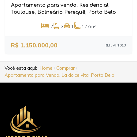
Apartamento para venda, Residencial
Toulouse, Balneário Perequê, Porto Belo
2
3
1
127m²
R$ 1.150.000,00
REF: AP1013
Você está aqui:
Home
Comprar
Apartamento para Venda, La dolce vita, Porto Belo