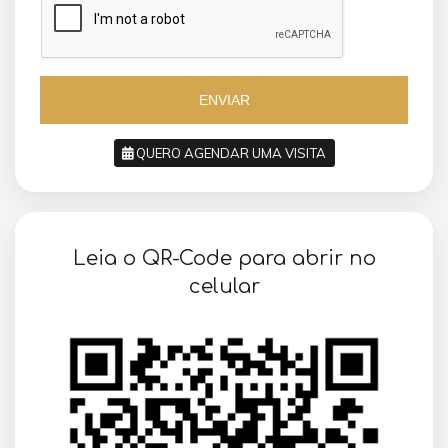
i
l
l
+
+
5
5
5
5
ENVIAR
QUERO AGENDAR UMA VISITA
SOLICITAR AGENDAMENTO
Leia o QR-Code para abrir no
VOLTAR
celular