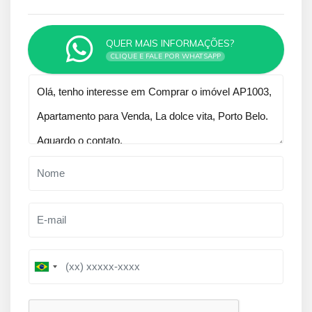
QUER MAIS INFORMAÇÕES?
CLIQUE E FALE POR WHATSAPP
Qual o melhor dia e horário pra você?
B
B
r
r
a
a
z
z
i