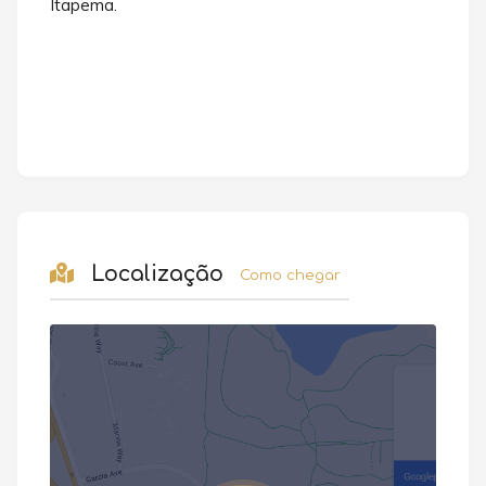
Itapema.
ternet• Lavabo• Living• Porcelanato• Sacada•
Sala de Estar• Sala de jantar• Varanda• Varanda
Gourmet• Vista Panorâmica
Localização
Como chegar