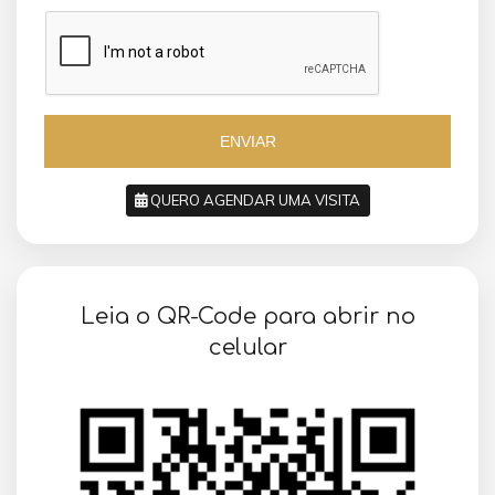
a
z
z
i
i
l
l
+
+
5
5
5
5
ENVIAR
QUERO AGENDAR UMA VISITA
SOLICITAR AGENDAMENTO
Leia o QR-Code para abrir no
VOLTAR
celular