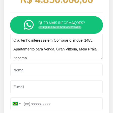
QUER MAIS INFORMAÇÕES?
CLIQUE E FALE POR WHATSAPP
Qual o melhor dia e horário pra você?
B
B
r
r
a