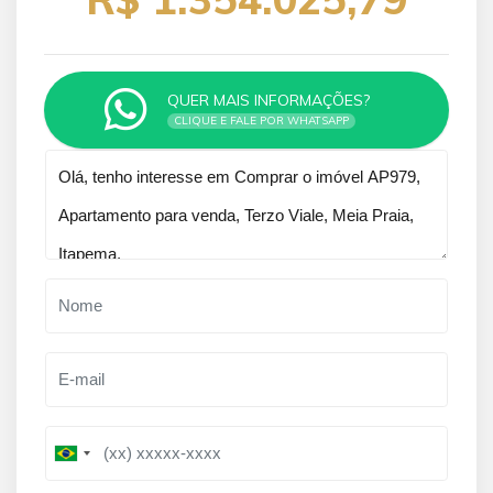
QUER MAIS INFORMAÇÕES?
CLIQUE E FALE POR WHATSAPP
Qual o melhor dia e horário pra você?
B
B
r
r
a