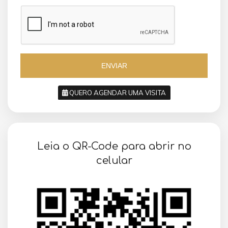
a
z
z
i
i
l
l
+
+
5
5
5
5
ENVIAR
QUERO AGENDAR UMA VISITA
SOLICITAR AGENDAMENTO
Leia o QR-Code para abrir no
VOLTAR
celular