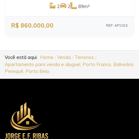
2
2
89m²
R$ 860.000,00
REF: AP1015
Você está aqui:
Home
Venda
Terrenos
Apartamento para venda e aluguel, Porto Franco, Balneário
Perequê, Porto Belo