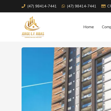
(47) 98414-7441
(47) 98414-7441
C
Home
Comp