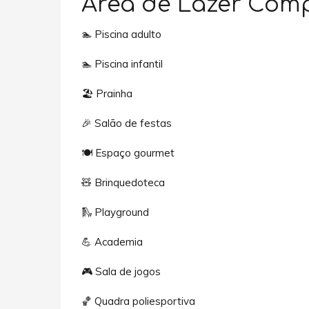
Área de Lazer Com
🏊 Piscina adulto
🏊 Piscina infantil
🏖️ Prainha
🎉 Salão de festas
🍽️ Espaço gourmet
🧸 Brinquedoteca
🛝 Playground
💪 Academia
🎮 Sala de jogos
🏀 Quadra poliesportiva