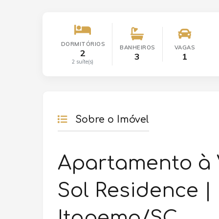
DORMITÓRIOS
BANHEIROS
VAGAS
2
3
1
2 suíte(s)
Sobre o Imóvel
Apartamento à 
Sol Residence |
Itapema/SC