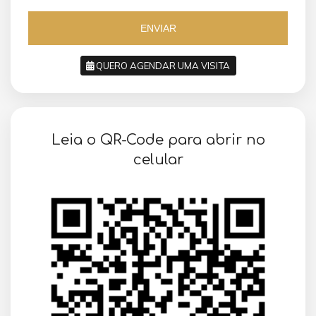
5
5
5
ENVIAR
QUERO AGENDAR UMA VISITA
SOLICITAR AGENDAMENTO
Leia o QR-Code para abrir no
VOLTAR
celular