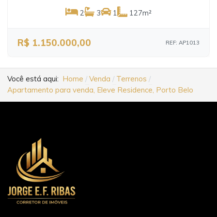
2
3
1
127m²
R$ 1.150.000,00
REF: AP1013
Você está aqui:
Home
Venda
Terrenos
Apartamento para venda, Eleve Residence, Porto Belo