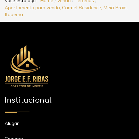
Você está aqui:
Home
Venda
Terrenos
Apartamento para venda, Carmel Residence, Meia Praia,
Itapema
Institucional
Alugar
Comprar