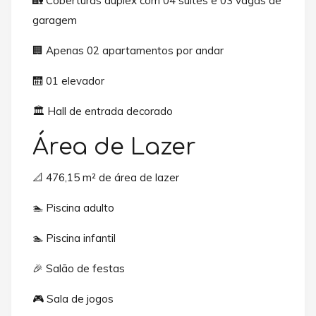
🏡 Coberturas duplex com 04 suítes e 03 vagas de
garagem
🏢 Apenas 02 apartamentos por andar
🛗 01 elevador
🏛️ Hall de entrada decorado
Área de Lazer
📐 476,15 m² de área de lazer
🏊 Piscina adulto
🏊 Piscina infantil
🎉 Salão de festas
🎮 Sala de jogos