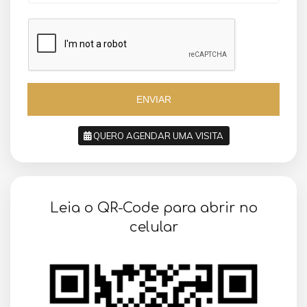
a
a
z
z
i
i
l
l
+
+
5
5
5
5
ENVIAR
QUERO AGENDAR UMA VISITA
SOLICITAR AGENDAMENTO
Leia o QR-Code para abrir no
VOLTAR
celular