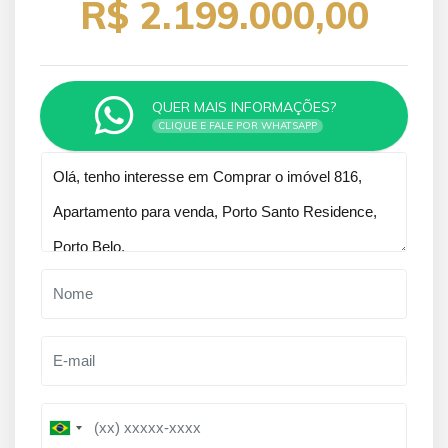
R$ 2.199.000,00
QUER MAIS INFORMAÇÕES?
CLIQUE E FALE POR WHATSAPP
Qual o melhor dia e horário pra você?
B
B
r
r