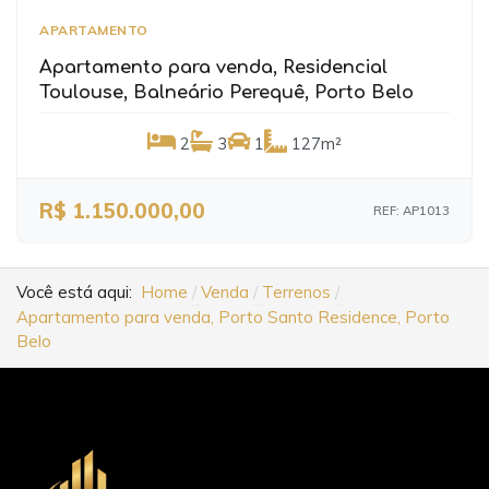
APARTAMENTO
Apartamento para venda, Residencial
Toulouse, Balneário Perequê, Porto Belo
2
3
1
127m²
R$ 1.150.000,00
REF: AP1013
Você está aqui:
Home
Venda
Terrenos
Apartamento para venda, Porto Santo Residence, Porto
Belo