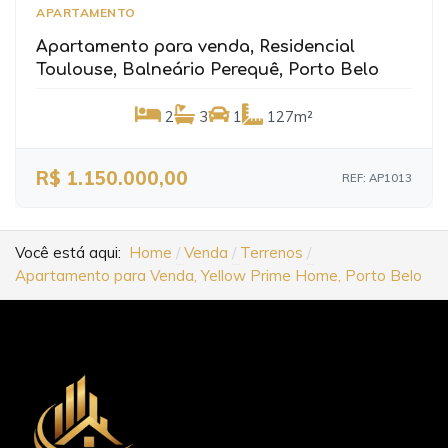
APARTAMENTO
Apartamento para venda, Residencial
Toulouse, Balneário Perequê, Porto Belo
2
3
1
127m²
R$ 1.150.000,00
REF: AP1013
Você está aqui:
Home
Venda
Terrenos
Apartamento para Venda, Yellow Prime Home, Porto Belo