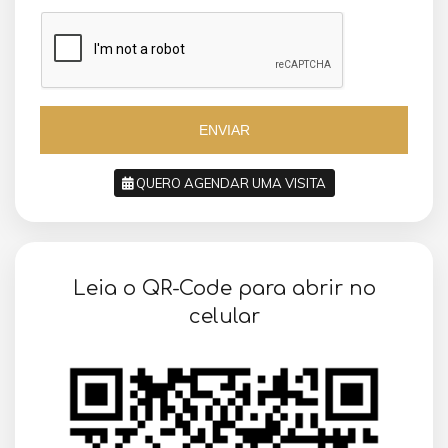
a
z
z
i
i
l
l
+
+
5
5
5
5
ENVIAR
QUERO AGENDAR UMA VISITA
SOLICITAR AGENDAMENTO
Leia o QR-Code para abrir no
VOLTAR
celular