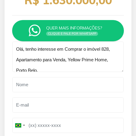
QUER MAIS INFORMAÇÕES?
CLIQUE E FALE POR WHATSAPP
Qual o melhor dia e horário pra você?
B
B
r
r
a