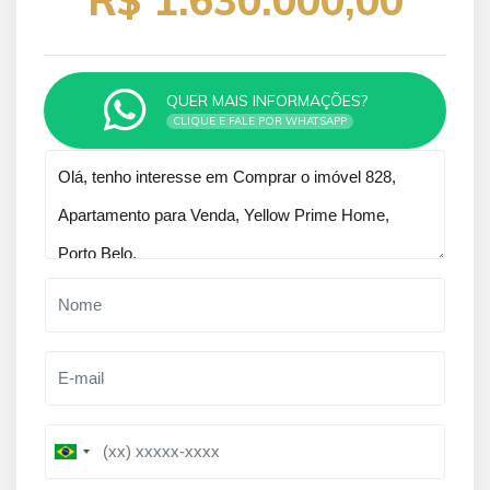
QUER MAIS INFORMAÇÕES?
CLIQUE E FALE POR WHATSAPP
Qual o melhor dia e horário pra você?
B
B
r
r
a