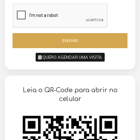
a
z
z
i
i
l
l
+
+
5
5
5
5
ENVIAR
QUERO AGENDAR UMA VISITA
SOLICITAR AGENDAMENTO
Leia o QR-Code para abrir no
VOLTAR
celular