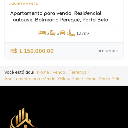
APARTAMENTO
Apartamento para venda, Residencial
Toulouse, Balneário Perequê, Porto Belo
2
3
1
127m²
R$ 1.150.000,00
REF: AP1013
Você está aqui:
Home
Venda
Terrenos
Apartamento para Venda, Yellow Prime Home, Porto Belo