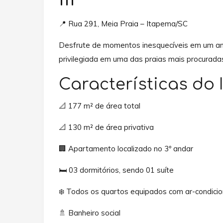
📍 Rua 291, Meia Praia – Itapema/SC
Desfrute de momentos inesquecíveis em um am
privilegiada em uma das praias mais procuradas 
Características do 
📐 177 m² de área total
📐 130 m² de área privativa
🏢 Apartamento localizado no 3º andar
🛏️ 03 dormitórios, sendo 01 suíte
❄️ Todos os quartos equipados com ar-condici
🚿 Banheiro social