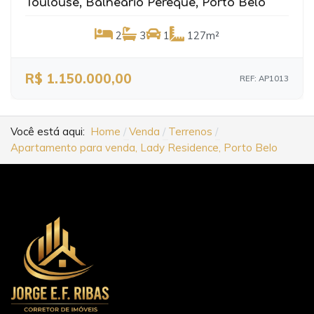
Toulouse, Balneário Perequê, Porto Belo
2
3
1
127m²
R$ 1.150.000,00
REF: AP1013
Você está aqui:
Home
Venda
Terrenos
Apartamento para venda, Lady Residence, Porto Belo