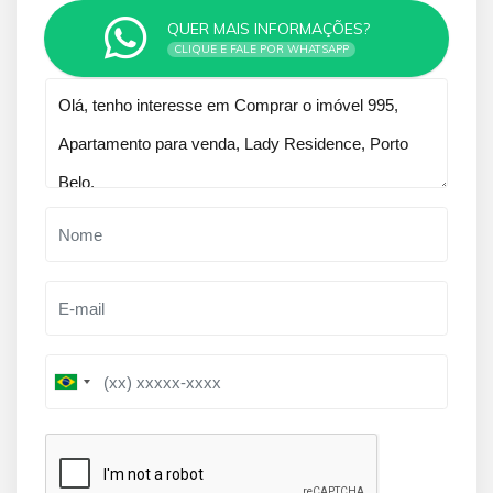
QUER MAIS INFORMAÇÕES?
CLIQUE E FALE POR WHATSAPP
Qual o melhor dia e horário pra você?
B
B
r
r
a
a
z
z
i
i
l
l
+