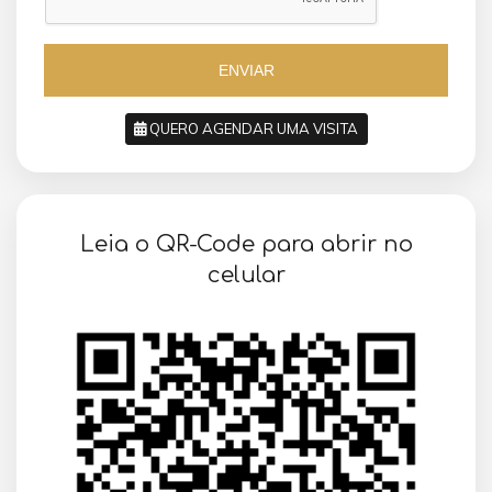
+
5
5
5
5
ENVIAR
QUERO AGENDAR UMA VISITA
SOLICITAR AGENDAMENTO
Leia o QR-Code para abrir no
VOLTAR
celular