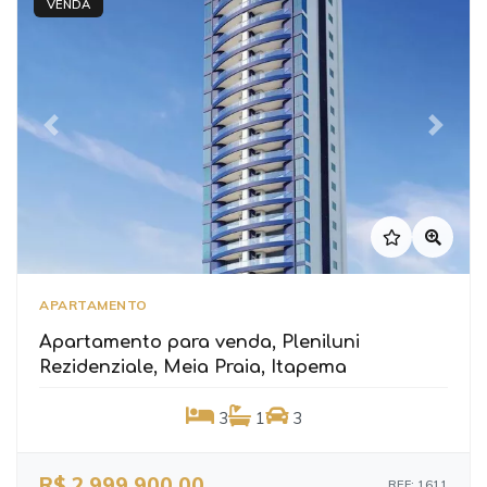
VENDA
Previous
Next
APARTAMENTO
Apartamento para venda, Pleniluni
Rezidenziale, Meia Praia, Itapema
3
1
3
R$ 2.999.900,00
REF: 1611