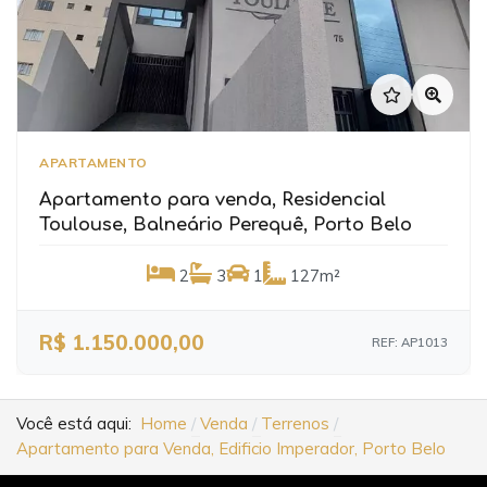
APARTAMENTO
Apartamento para venda, Residencial
Toulouse, Balneário Perequê, Porto Belo
2
3
1
127m²
R$ 1.150.000,00
REF: AP1013
Você está aqui:
Home
Venda
Terrenos
Apartamento para Venda, Edificio Imperador, Porto Belo