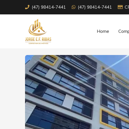
(47) 98414-7441
(47) 98414-7441
C
Home
Comp