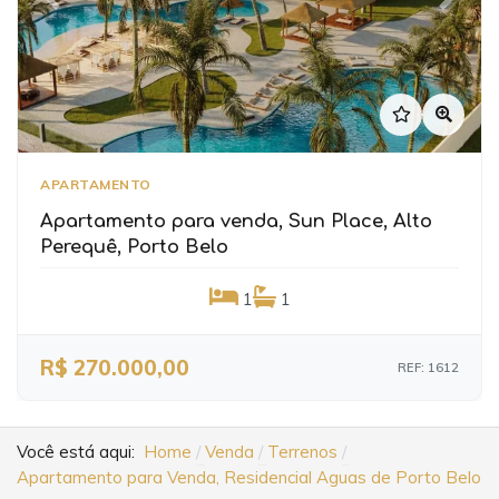
Previous
Next
APARTAMENTO
Apartamento para venda, Sun Place, Alto
Perequê, Porto Belo
1
1
R$ 270.000,00
REF: 1612
Você está aqui:
Home
Venda
Terrenos
Apartamento para Venda, Residencial Aguas de Porto Belo