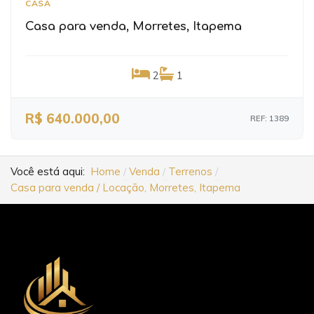
CASA
Casa para venda, Morretes, Itapema
2
1
R$ 640.000,00
REF: 1389
Você está aqui:
Home
Venda
Terrenos
Casa para venda / Locação, Morretes, Itapema