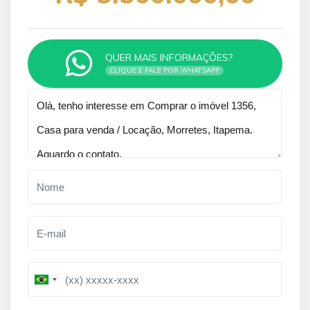
QUER MAIS INFORMAÇÕES?
CLIQUE E FALE POR WHATSAPP
Qual o melhor dia e horário pra você?
B
B
r
r
a
a