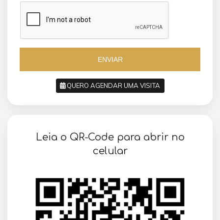
z
z
i
i
l
l
+
+
5
5
5
5
ENVIAR
QUERO AGENDAR UMA VISITA
SOLICITAR AGENDAMENTO
Leia o QR-Code para abrir no
VOLTAR
celular