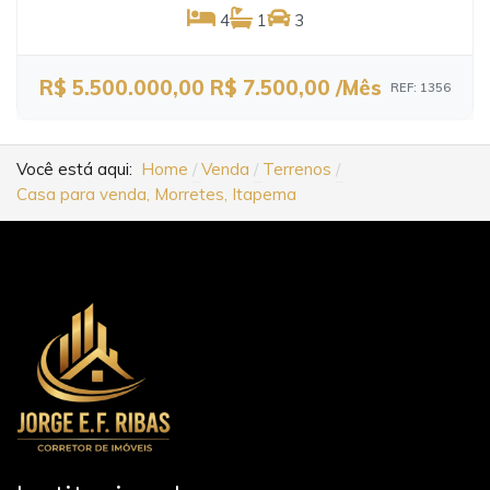
4
1
3
R$ 5.500.000,00
R$ 7.500,00 /Mês
REF: 1356
Você está aqui:
Home
Venda
Terrenos
Casa para venda, Morretes, Itapema