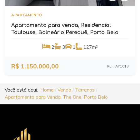
APARTAMENTO
Apartamento para venda, Residencial
Toulouse, Balneário Perequê, Porto Belo
2
3
1
127m²
R$ 1.150.000,00
REF: AP1013
Você está aqui:
Home
Venda
Terrenos
Apartamento para Venda, The One, Porto Belo