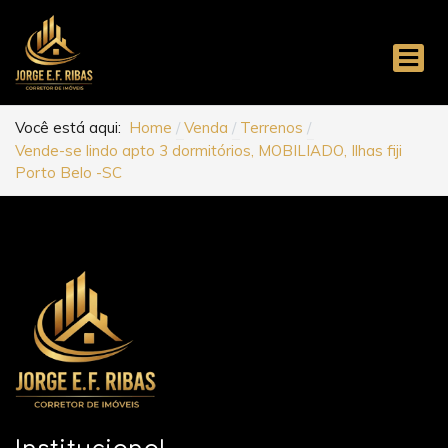
Você está aqui:
Home
Venda
Terrenos
Vende-se lindo apto 3 dormitórios, MOBILIADO, Ilhas fiji
Porto Belo -SC