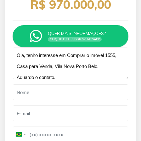
R$ 970.000,00
QUER MAIS INFORMAÇÕES?
CLIQUE E FALE POR WHATSAPP
Qual o melhor dia e horário pra você?
B
B
r
r