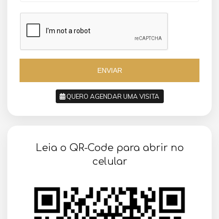
a
a
z
z
i
i
l
l
+
+
5
5
5
5
ENVIAR
QUERO AGENDAR UMA VISITA
SOLICITAR AGENDAMENTO
Leia o QR-Code para abrir no
VOLTAR
celular