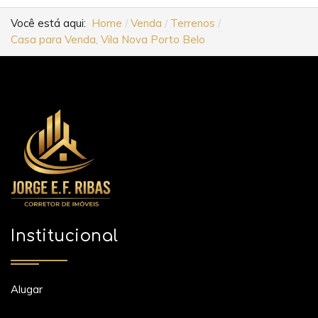
Você está aqui:
Home
Venda
Terrenos
Casa para Venda, Vila Nova Porto Belo
Institucional
Alugar