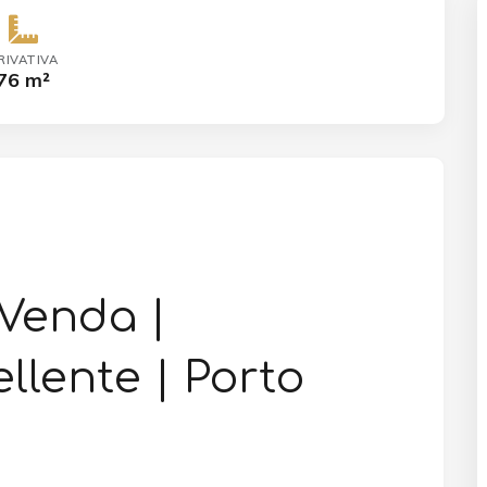
RIVATIVA
76 m²
Venda |
llente | Porto