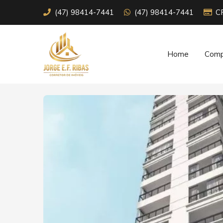
(47) 98414-7441
(47) 98414-7441
C
Home
Comp