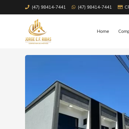
(47) 98414-7441
(47) 98414-7441
C
Home
Comp