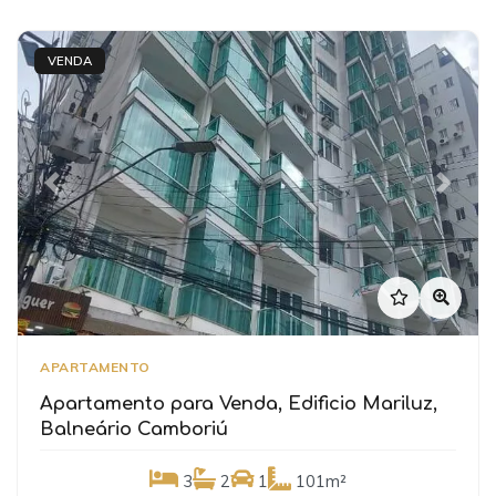
VENDA
Previous
Next
APARTAMENTO
Apartamento para Venda, Edificio Mariluz,
Balneário Camboriú
3
2
1
101m²