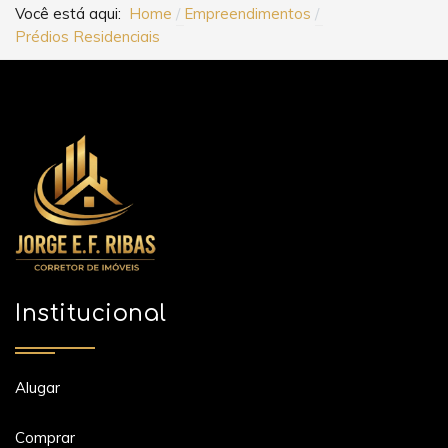
Você está aqui:
Home
Empreendimentos
Prédios Residenciais
Institucional
Alugar
Comprar