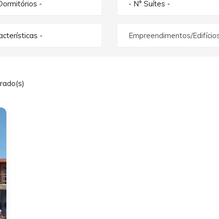
Dormitórios -
- N° Suítes -
racterísticas -
Empreendimentos/Edifício
rado(s)
ext