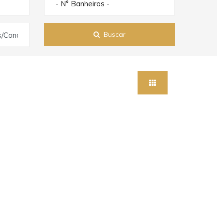
- N° Banheiros -
Buscar
s/Condomínios