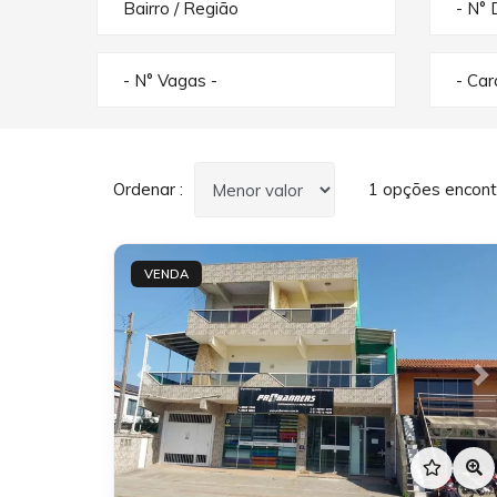
Bairro / Região
- N° 
- N° Vagas -
- Ca
Ordenar :
1 opções encont
VENDA
Previous
N