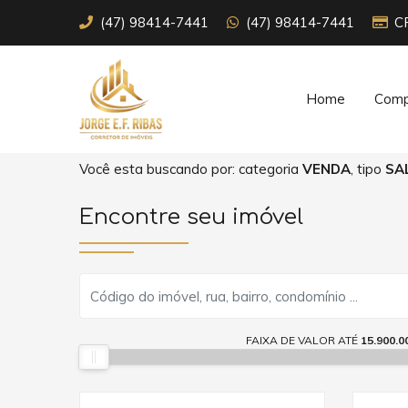
(47) 98414-7441
(47) 98414-7441
C
Home
Comp
Você esta buscando por: categoria
VENDA
, tipo
SA
Encontre seu imóvel
FAIXA DE VALOR ATÉ
15.900.0