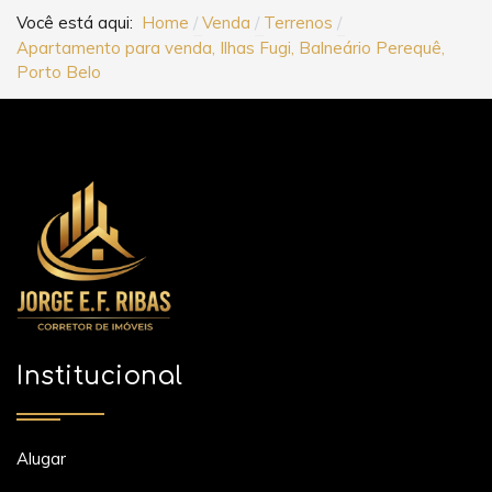
Você está aqui:
Home
Venda
Terrenos
Apartamento para venda, Ilhas Fugi, Balneário Perequê,
Porto Belo
Institucional
Alugar