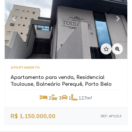
Previous
Next
APARTAMENTO
Apartamento para venda, Residencial
Toulouse, Balneário Perequê, Porto Belo
2
3
1
127m²
R$ 1.150.000,00
REF: AP1013